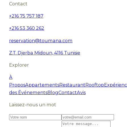
Contact
+216 75 757 187
+216 53 360 262
reservation@toumana.com
Z.T. Djerba Midoun, 4116 Tunisie
Explorer
À
Propos
Appartements
Restaurant
Rooftop
Expérienc
des Événements
Blog
Contact
Avis
Laissez-nous un mot