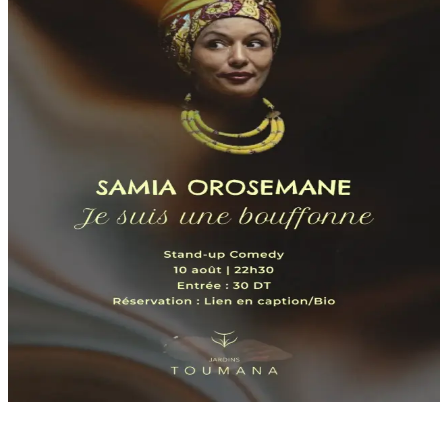
Autres Événements à
Venir
Prochain
LUN
10
AOÛT
Samia Orosemane | Je suis une
bouffonne
La Pelouse