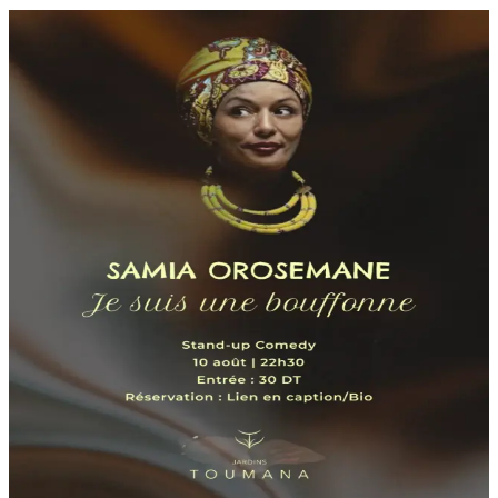
Weitere bevorstehende
Veranstaltungen
Nächstes
MO
10
AUG
Samia Orosemane | Je suis une
bouffonne
La Pelouse